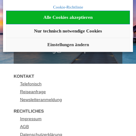
Noch nicht fündig
Cookie-Richtlinie
geworden?
Alle Cookies akzeptieren
Wir beraten Sie gerne!
Nur technisch notwendige Cookies
089 - 21129 158
Einstellungen ändern
buchung@urlaubsplus.de
KONTAKT
Telefonisch
Reiseanfrage
Newsletteranmeldung
RECHTLICHES
Impressum
AGB
Datenschutzerklärung