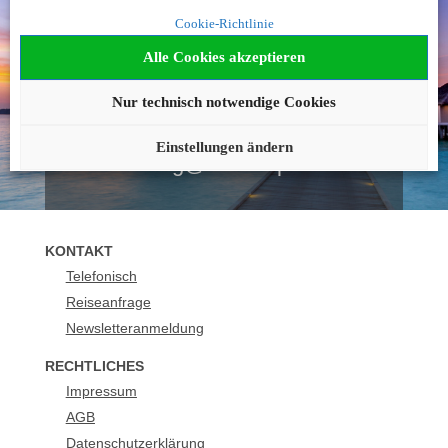
Noch nicht fündig
Cookie-Richtlinie
geworden?
Alle Cookies akzeptieren
Wir beraten Sie gerne!
Nur technisch notwendige Cookies
089 - 21129 158
Einstellungen ändern
buchung@urlaubsplus.de
KONTAKT
Telefonisch
Reiseanfrage
Newsletteranmeldung
RECHTLICHES
Impressum
AGB
Datenschutzerklärung