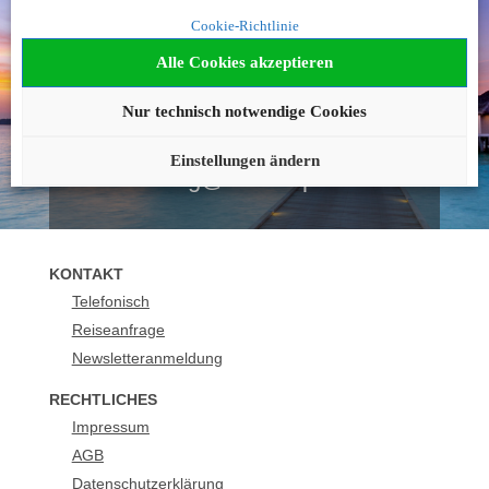
Noch nicht fündig
Cookie-Richtlinie
geworden?
Alle Cookies akzeptieren
Wir beraten Sie gerne!
Nur technisch notwendige Cookies
089 - 21129 158
Einstellungen ändern
buchung@urlaubsplus.de
KONTAKT
Telefonisch
Reiseanfrage
Newsletteranmeldung
RECHTLICHES
Impressum
AGB
Datenschutzerklärung