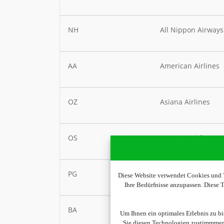
NH
All Nippon Airways
AA
American Airlines
OZ
Asiana Airlines
OS
Austrian Airlines
PG
Bangkok Airways
Diese Website verwendet Cookies und T
Ihre Bedürfnisse anzupassen. Diese
BA
British Airways
Um Ihnen ein optimales Erlebnis zu b
Sie diesen Technologien zustimmmen,