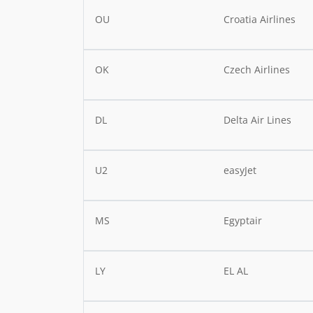
OU
Croatia Airlines
OK
Czech Airlines
DL
Delta Air Lines
U2
easyJet
MS
Egyptair
LY
EL AL