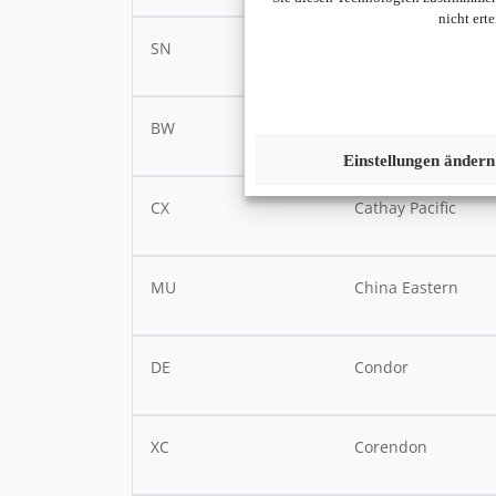
nicht ert
SN
Brussels Airlines
BW
Caribbean Airlines
Einstellungen ändern
CX
Cathay Pacific
MU
China Eastern
DE
Condor
XC
Corendon