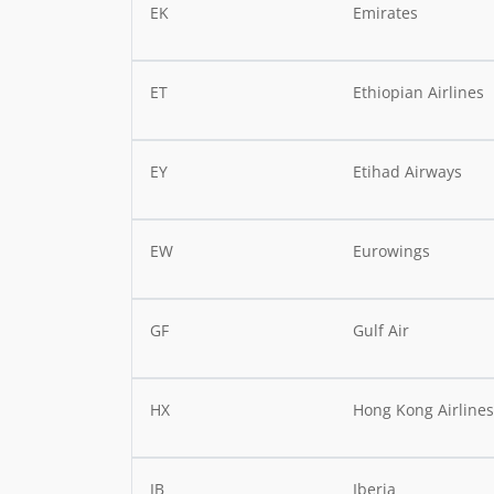
EK
Emirates
ET
Ethiopian Airlines
EY
Etihad Airways
EW
Eurowings
GF
Gulf Air
HX
Hong Kong Airline
IB
Iberia