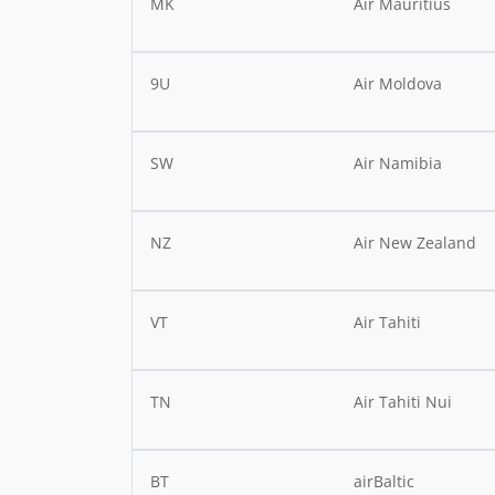
MK
Air Mauritius
9U
Air Moldova
SW
Air Namibia
NZ
Air New Zealand
VT
Air Tahiti
TN
Air Tahiti Nui
BT
airBaltic