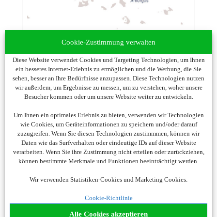
Cookie-Zustimmung verwalten
Diese Website verwendet Cookies und Targeting Technologien, um Ihnen
ein besseres Internet-Erlebnis zu ermöglichen und die Werbung, die Sie
sehen, besser an Ihre Bedürfnisse anzupassen. Diese Technologien nutzen
Die Inseln des Lichts
wir außerdem, um Ergebnisse zu messen, um zu verstehen, woher unsere
Besucher kommen oder um unsere Website weiter zu entwickeln.
Athen – Athen
22.07. – 29.07.2025, 7 Nächte (SCII-2527)
Um Ihnen ein optimales Erlebnis zu bieten, verwenden wir Technologien
23.08. – 30.08.2025, 7 Nächte (SCII-2532)
wie Cookies, um Geräteinformationen zu speichern und/oder darauf
30.08. – 06.09.2025, 7 Nächte (SCII-2533)
zuzugreifen. Wenn Sie diesen Technologien zustimmmen, können wir
Daten wie das Surfverhalten oder eindeutige IDs auf dieser Website
Höhepunkte der Reise
verarbeiten. Wenn Sie ihre Zustimmung nicht erteilen oder zurückziehen,
können bestimmte Merkmale und Funktionen beeinträchtigt werden.
UNESCO-Weltkulturerbe Johanneskloster auf
Patmos
Wir verwenden Statistiken-Cookies und Marketing Cookies.
Weiße Gassen von Naxos
Cookie-Richtlinie
Alle Cookies akzeptieren