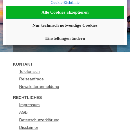
Cookie-Richtlinie
geworden?
Alle Cookies akzeptieren
Wir beraten Sie gerne!
Nur technisch notwendige Cookies
089 - 21129 158
buchung@urlaubsplus.de
Einstellungen ändern
KONTAKT
Telefonisch
Reiseanfrage
Newsletteranmeldung
RECHTLICHES
Impressum
AGB
Datenschutzerklärung
Disclaimer