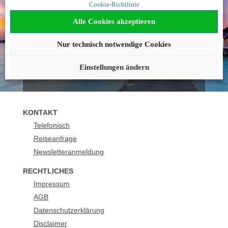
Cookie-Richtlinie
geworden?
Alle Cookies akzeptieren
Wir beraten Sie gerne!
Nur technisch notwendige Cookies
089 - 21129 158
buchung@urlaubsplus.de
Einstellungen ändern
KONTAKT
Telefonisch
Reiseanfrage
Newsletteranmeldung
RECHTLICHES
Impressum
AGB
Datenschutzerklärung
Disclaimer